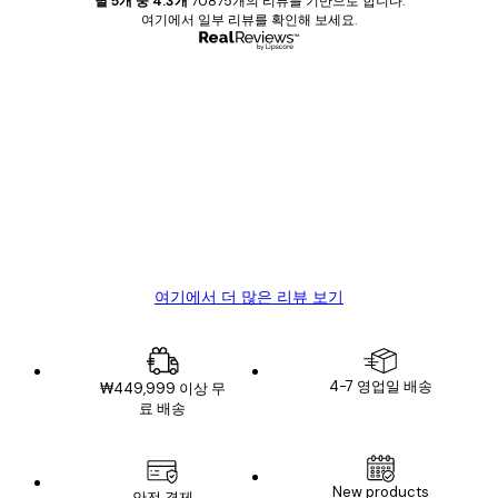
별 5개 중 4.3개
70875개의 리뷰를 기반으로 합니다.
여기에서 일부 리뷰를 확인해 보세요.
인증된 구매자
고
객
Great item. Good quality.
리
뷰
4 6월
Mary O
여기에서 더 많은 리뷰 보기
4-7 영업일 배송
₩449,999 이상 무
료 배송
이메일
New products
안전 결제