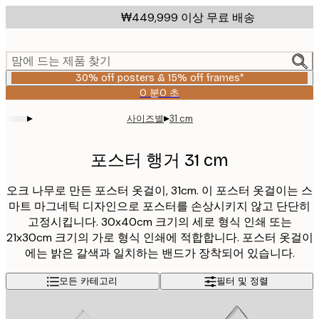
Skip
₩449,999 이상 무료 배송
to
main
content.
맘에 드는 제품 찾기
30% off posters & 15% off frames*
0 분
0 초
유
효
▸
▸
사이즈별
31 cm
날
짜:
2026-
포스터 행거 31 cm
08-
06
오크 나무로 만든 포스터 옷걸이, 31cm. 이 포스터 옷걸이는 스
마트 마그네틱 디자인으로 포스터를 손상시키지 않고 단단히
고정시킵니다. 30x40cm 크기의 세로 형식 인쇄 또는
21x30cm 크기의 가로 형식 인쇄에 적합합니다. 포스터 옷걸이
에는 밝은 갈색과 일치하는 밴드가 장착되어 있습니다.
모든 카테고리
필터 및 정렬