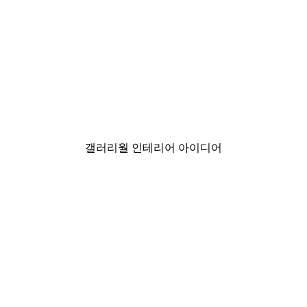
-40%*
미스티 선라이즈 포스터
₩15,600から
₩26,000
갤러리월 인테리어 아이디어