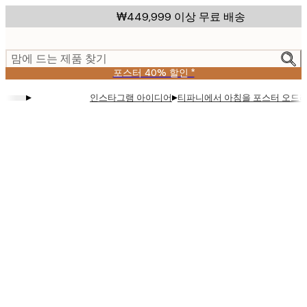
Skip
₩449,999 이상 무료 배송
to
main
content.
맘에 드는 제품 찾기
포스터 40% 할인 *
▸
▸
인스타그램 아이디어
티파니에서 아침을 포스터 오드리
Product
images